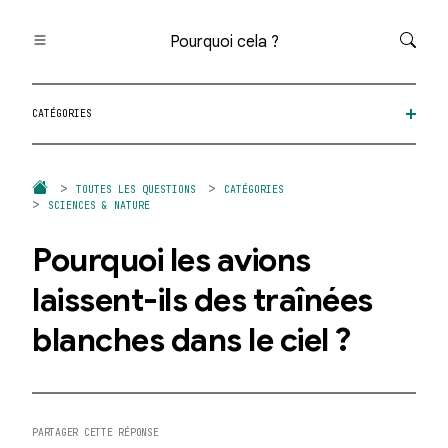
Pourquoi cela ?
Toutes les questions
CATÉGORIES
Catégories
Thèmes
Question au hasard
TOUTES LES QUESTIONS
CATÉGORIES
SCIENCES & NATURE
Pourquoi les avions
laissent-ils des traînées
blanches dans le ciel ?
PARTAGER CETTE RÉPONSE