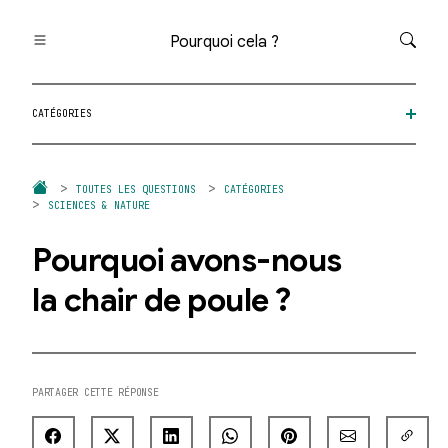
Pourquoi cela ?
Toutes les questions
CATÉGORIES
Catégories
Thèmes
Question au hasard
TOUTES LES QUESTIONS
CATÉGORIES
SCIENCES & NATURE
Pourquoi avons-nous
la chair de poule ?
PARTAGER CETTE RÉPONSE