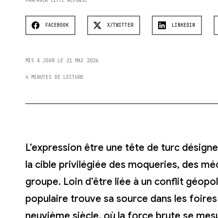
PARTAGER CETTE RÉPONSE
FACEBOOK
X/TWITTER
LINKEDIN
MIS À JOUR LE 21 MAI 2026
4 MINUTES DE LECTURE
L’expression être une tête de turc désigne
la cible privilégiée des moqueries, des m
groupe. Loin d’être liée à un conflit géop
populaire trouve sa source dans les foires 
neuvième siècle, où la force brute se mes