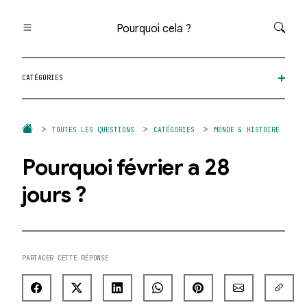
Pourquoi cela ?
Toutes les questions
CATÉGORIES
Catégories
Thèmes
Question au hasard
TOUTES LES QUESTIONS
CATÉGORIES
MONDE & HISTOIRE
Pourquoi février a 28
jours ?
PARTAGER CETTE RÉPONSE