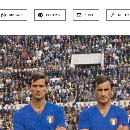
WHATSAPP
PINTEREST
E-MAIL
COPIER