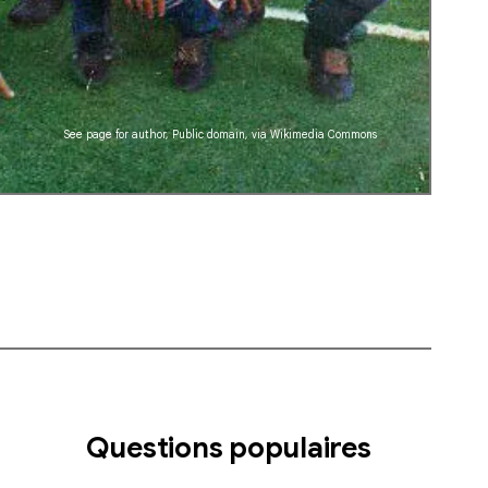
See page for author
, Public domain, via Wikimedia Commons
Questions populaires