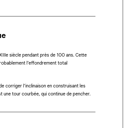
ue
III
e
siècle pendant près de 100 ans. Cette
probablement l’effondrement total
 de
corriger l’inclinaison
en construisant les
st une tour courbée, qui continue de pencher.