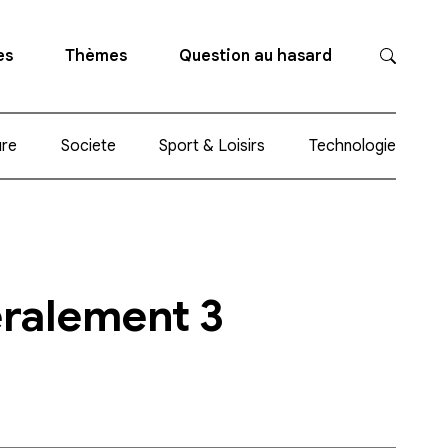
es
Thèmes
Question au hasard
ure
Societe
Sport & Loisirs
Technologie
éralement 3