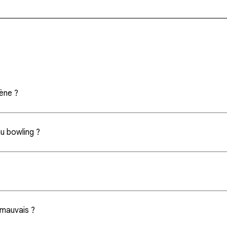
cène ?
u bowling ?
r mauvais ?