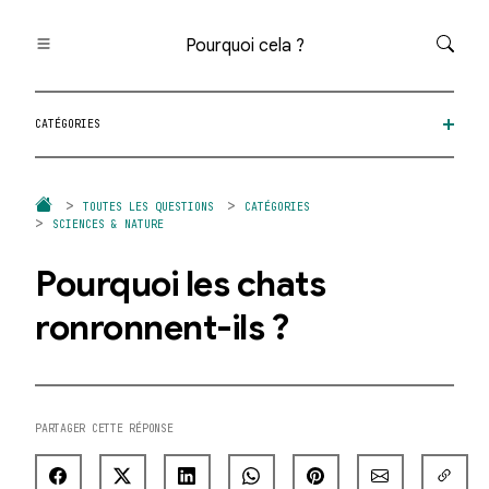
Pourquoi cela ?
Toutes les questions
CATÉGORIES
Catégories
Thèmes
Question au hasard
TOUTES LES QUESTIONS
CATÉGORIES
SCIENCES & NATURE
Pourquoi les chats
ronronnent-ils ?
PARTAGER CETTE RÉPONSE