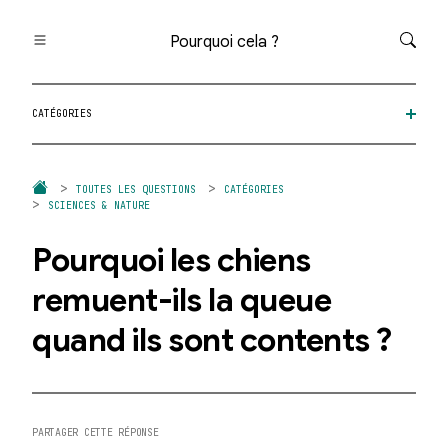
Pourquoi cela ?
Toutes les questions
CATÉGORIES
Catégories
Thèmes
Question au hasard
TOUTES LES QUESTIONS
CATÉGORIES
SCIENCES & NATURE
Pourquoi les chiens
remuent-ils la queue
quand ils sont contents ?
PARTAGER CETTE RÉPONSE