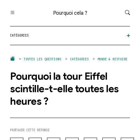
Pourquoi cela ?
Toutes les questions
CATÉGORIES
Catégories
Thèmes
Question au hasard
TOUTES LES QUESTIONS
CATÉGORIES
MONDE & HISTOIRE
Pourquoi la tour Eiffel
scintille-t-elle toutes les
heures ?
PARTAGER CETTE RÉPONSE