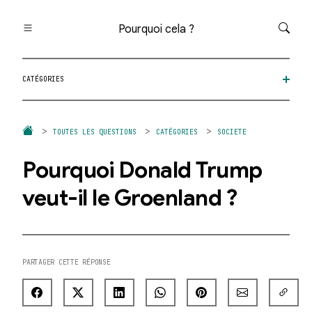
Pourquoi cela ?
Toutes les questions
CATÉGORIES
Catégories
Thèmes
Question au hasard
TOUTES LES QUESTIONS
CATÉGORIES
SOCIETE
Pourquoi Donald Trump
veut-il le Groenland ?
PARTAGER CETTE RÉPONSE