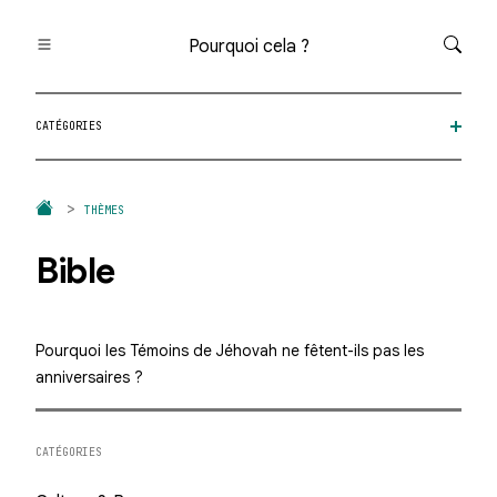
Pourquoi cela ?
Toutes les questions
CATÉGORIES
Catégories
Thèmes
Question au hasard
THÈMES
Bible
Pourquoi les Témoins de Jéhovah ne fêtent-ils pas les
anniversaires ?
CATÉGORIES