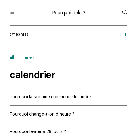
Pourquoi cela ?
Toutes les questions
CATÉGORIES
Catégories
Thèmes
Question au hasard
THÈMES
calendrier
Pourquoi la semaine commence le lundi ?
Pourquoi change-t-on d’heure ?
Pourquoi février a 28 jours ?