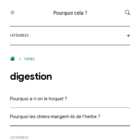
Pourquoi cela ?
Toutes les questions
CATÉGORIES
Catégories
Thèmes
Question au hasard
THÈMES
digestion
Pourquoi a-t-on le hoquet ?
Pourquoi les chiens mangent-ils de l’herbe ?
CATÉGORIES