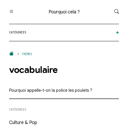
Pourquoi cela ?
Toutes les questions
CATÉGORIES
Catégories
Thèmes
Question au hasard
THÈMES
vocabulaire
Pourquoi appelle-t-on la police les poulets ?
CATÉGORIES
Culture & Pop