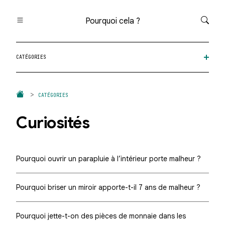
Pourquoi cela ?
Toutes les questions
CATÉGORIES
Catégories
Thèmes
Question au hasard
CATÉGORIES
Curiosités
Pourquoi ouvrir un parapluie à l’intérieur porte malheur ?
Pourquoi briser un miroir apporte-t-il 7 ans de malheur ?
Pourquoi jette-t-on des pièces de monnaie dans les