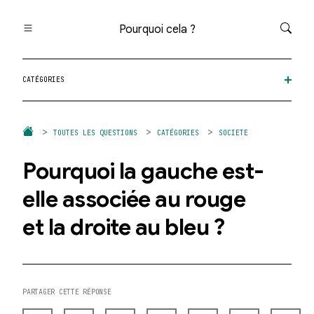
Pourquoi cela ?
Toutes les questions
CATÉGORIES
Catégories
Thèmes
Question au hasard
TOUTES LES QUESTIONS
CATÉGORIES
SOCIETE
Pourquoi la gauche est-
elle associée au rouge
et la droite au bleu ?
PARTAGER CETTE RÉPONSE