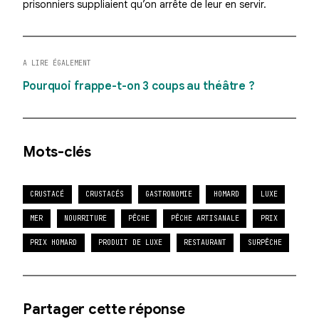
prisonniers suppliaient qu’on arrête de leur en servir.
A LIRE ÉGALEMENT
Pourquoi frappe-t-on 3 coups au théâtre ?
Mots-clés
CRUSTACÉ
CRUSTACÉS
GASTRONOMIE
HOMARD
LUXE
MER
NOURRITURE
PÊCHE
PÊCHE ARTISANALE
PRIX
PRIX HOMARD
PRODUIT DE LUXE
RESTAURANT
SURPÊCHE
Partager cette réponse