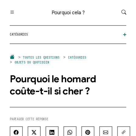
Pourquoi cela ?
Toutes les questions
CATÉGORIES
Catégories
Thèmes
Question au hasard
TOUTES LES QUESTIONS
CATÉGORIES
OBJETS DU QUOTIDIEN
Pourquoi le homard
coûte-t-il si cher ?
PARTAGER CETTE RÉPONSE