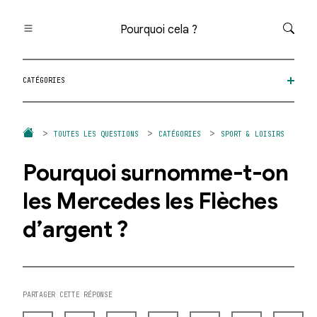
Pourquoi cela ?
Toutes les questions
CATÉGORIES
Catégories
Thèmes
Question au hasard
TOUTES LES QUESTIONS
CATÉGORIES
SPORT & LOISIRS
Pourquoi surnomme-t-on
les Mercedes les Flèches
d’argent ?
PARTAGER CETTE RÉPONSE