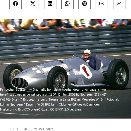
Par
Lothar Spurzem
— Originally from
de.wikipedia
; description page is (was)
here
first upload in de wikipedia on 12:07, 12. Jun 2006 by Spurzem (875 x 687
(166.986 Byte) (* Bildbeschreibung: Hermann Lang 1986 im Mercedes W 154 * Fotograf:
Lothar Spurzem * Datum: 16.08.1986 beim Oldtimer-GP des AVD auf dem
Nürburgring Bild-CC-by-sa/2.0/de),
CC BY-SA 2.0 de
,
Lien
MIS À JOUR LE 21 MAI 2026