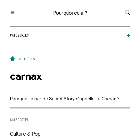
Pourquoi cela ?
Toutes les questions
CATÉGORIES
Catégories
Thèmes
Question au hasard
THÈMES
carnax
Pourquoi le bar de Secret Story s’appelle Le Carnax ?
CATÉGORIES
Culture & Pop