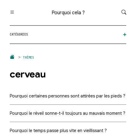
Pourquoi cela ?
Toutes les questions
CATÉGORIES
Catégories
Thèmes
Question au hasard
THÈMES
cerveau
Pourquoi certaines personnes sont attirées par les pieds ?
Pourquoi le réveil sonne-t-il toujours au mauvais moment ?
Pourquoi le temps passe plus vite en vieillissant ?