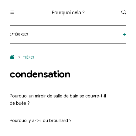
Pourquoi cela ?
Toutes les questions
CATÉGORIES
Catégories
Thèmes
Question au hasard
THÈMES
condensation
Pourquoi un miroir de salle de bain se couvre-t-il
de buée ?
Pourquoi y a-t-il du brouillard ?