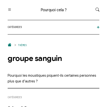
Pourquoi cela ?
Toutes les questions
CATÉGORIES
Catégories
Thèmes
Question au hasard
THÈMES
groupe sanguin
Pourquoi les moustiques piquent-ils certaines personnes
plus que d’autres ?
CATÉGORIES