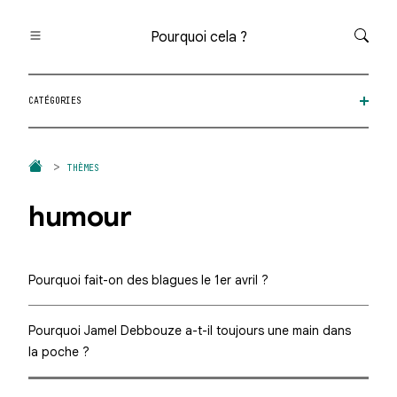
Pourquoi cela ?
Toutes les questions
CATÉGORIES
Catégories
Thèmes
Question au hasard
THÈMES
humour
Pourquoi fait-on des blagues le 1er avril ?
Pourquoi Jamel Debbouze a-t-il toujours une main dans
la poche ?