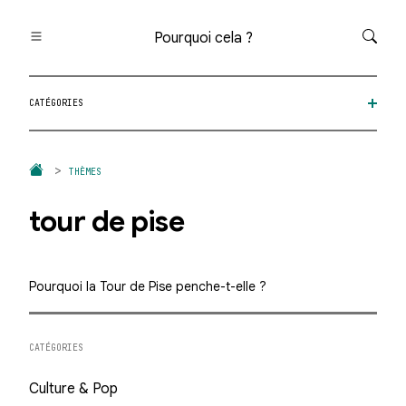
Pourquoi cela ?
Toutes les questions
CATÉGORIES
Catégories
Thèmes
Question au hasard
THÈMES
tour de pise
Pourquoi la Tour de Pise penche-t-elle ?
CATÉGORIES
Culture & Pop