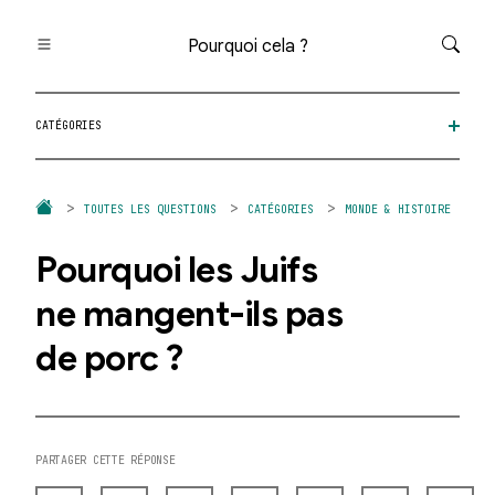
Pourquoi cela ?
Toutes les questions
CATÉGORIES
Catégories
Thèmes
Question au hasard
TOUTES LES QUESTIONS
CATÉGORIES
MONDE & HISTOIRE
Pourquoi les Juifs
ne mangent-ils pas
de porc ?
PARTAGER CETTE RÉPONSE