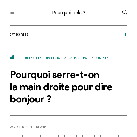
Pourquoi cela ?
Toutes les questions
CATÉGORIES
Catégories
Thèmes
Question au hasard
TOUTES LES QUESTIONS
CATÉGORIES
SOCIETE
Pourquoi serre-t-on
la main droite pour dire
bonjour ?
PARTAGER CETTE RÉPONSE