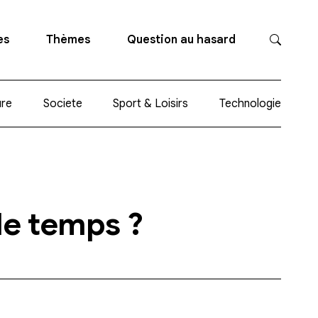
es
Thèmes
Question au hasard
ure
Societe
Sport & Loisirs
Technologie
le temps ?