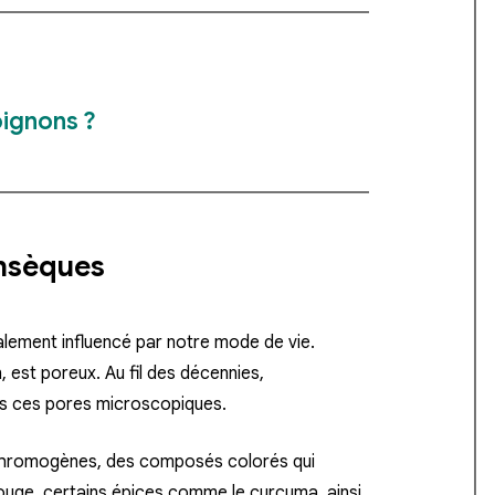
oignons ?
insèques
galement influencé par notre mode de vie.
in, est poreux. Au fil des décennies,
ans ces pores microscopiques.
 chromogènes, des composés colorés qui
 rouge, certains épices comme le curcuma, ainsi