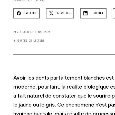
PARTAGER CETTE RÉPONSE
FACEBOOK
X/TWITTER
LINKEDIN
MIS À JOUR LE 5 MAI 2026
4 MINUTES DE LECTURE
Avoir les dents parfaitement blanches est
moderne, pourtant, la réalité biologique est
à fait naturel de constater que le sourire p
le jaune ou le gris. Ce phénomène n’est pa
hygiène buccale, mais résulte de processus