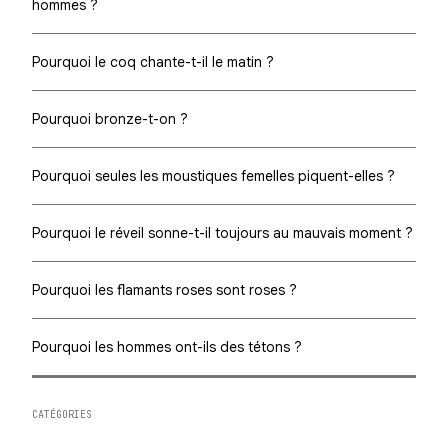
hommes ?
Pourquoi le coq chante-t-il le matin ?
Pourquoi bronze-t-on ?
Pourquoi seules les moustiques femelles piquent-elles ?
Pourquoi le réveil sonne-t-il toujours au mauvais moment ?
Pourquoi les flamants roses sont roses ?
Pourquoi les hommes ont-ils des tétons ?
CATÉGORIES