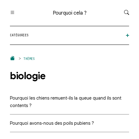
Pourquoi cela ?
Toutes les questions
CATÉGORIES
Catégories
Thèmes
Question au hasard
THÈMES
biologie
Pourquoi les chiens remuent-ils la queue quand ils sont
contents ?
Pourquoi avons-nous des poils pubiens ?