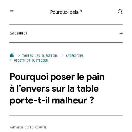
Pourquoi cela ?
Toutes les questions
CATÉGORIES
Catégories
Thèmes
Question au hasard
TOUTES LES QUESTIONS
CATÉGORIES
OBJETS DU QUOTIDIEN
Pourquoi poser le pain
à l’envers sur la table
porte-t-il malheur ?
PARTAGER CETTE RÉPONSE