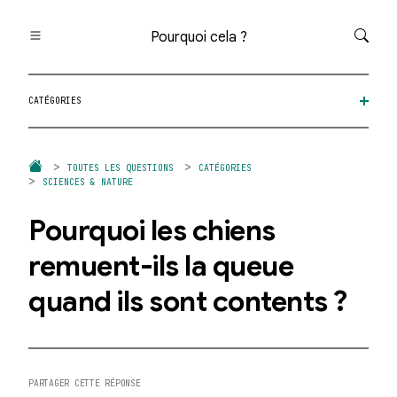
Pourquoi cela ?
Toutes les questions
CATÉGORIES
Catégories
Thèmes
Question au hasard
TOUTES LES QUESTIONS
CATÉGORIES
SCIENCES & NATURE
Pourquoi les chiens
remuent-ils la queue
quand ils sont contents ?
PARTAGER CETTE RÉPONSE