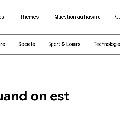
es
Thèmes
Question au hasard
ure
Societe
Sport & Loisirs
Technologie
uand on est