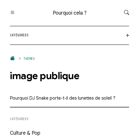
Pourquoi cela ?
Toutes les questions
CATÉGORIES
Catégories
Thèmes
Question au hasard
THÈMES
image publique
Pourquoi DJ Snake porte-t-il des lunettes de soleil ?
CATÉGORIES
Culture & Pop