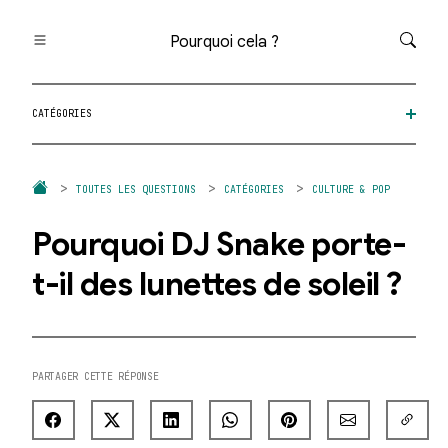
Pourquoi cela ?
Toutes les questions
CATÉGORIES
Catégories
Thèmes
Question au hasard
TOUTES LES QUESTIONS
CATÉGORIES
CULTURE & POP
Pourquoi DJ Snake porte-
t-il des lunettes de soleil ?
PARTAGER CETTE RÉPONSE