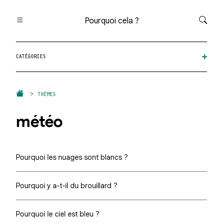
Pourquoi cela ?
Toutes les questions
CATÉGORIES
Catégories
Thèmes
Question au hasard
THÈMES
météo
Pourquoi les nuages sont blancs ?
Pourquoi y a-t-il du brouillard ?
Pourquoi le ciel est bleu ?