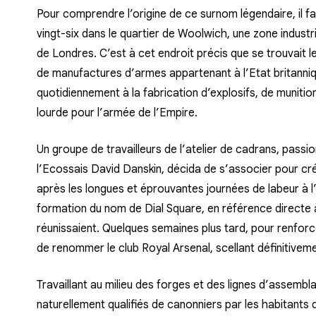
Pour comprendre l’origine de ce surnom légendaire, il fa
vingt-six dans le quartier de Woolwich, une zone industri
de Londres. C’est à cet endroit précis que se trouvait
de manufactures d’armes appartenant à l’Etat britannique
quotidiennement à la fabrication d’explosifs, de munition
lourde pour l’armée de l’Empire.
Un groupe de travailleurs de l’atelier de cadrans, passi
l’Ecossais David Danskin, décida de s’associer pour crée
après les longues et éprouvantes journées de labeur à l’us
formation du nom de Dial Square, en référence directe à l
réunissaient. Quelques semaines plus tard, pour renforce
de renommer le club Royal Arsenal, scellant définitivement
Travaillant au milieu des forges et des lignes d’assem
naturellement qualifiés de canonniers par les habitants 