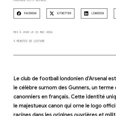
PARTAGER CETTE RÉPONSE
FACEBOOK
X/TWITTER
LINKEDIN
MIS À JOUR LE 21 MAI 2026
4 MINUTES DE LECTURE
Le club de football londonien d’Arsenal e
le célèbre surnom des Gunners, un terme qu
canonniers en français. Cette identité uni
le majestueux canon qui orne le logo offic
racines dans les origines ouvrières et mili