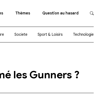
es
Thèmes
Question au hasard
ure
Societe
Sport & Loisirs
Technologie
mé les Gunners ?