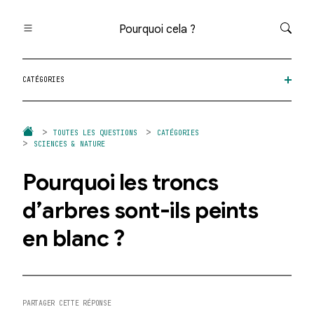
Pourquoi cela ?
Toutes les questions
CATÉGORIES
Catégories
Thèmes
Question au hasard
TOUTES LES QUESTIONS
CATÉGORIES
SCIENCES & NATURE
Pourquoi les troncs
d’arbres sont-ils peints
en blanc ?
PARTAGER CETTE RÉPONSE