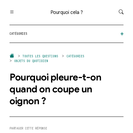
Pourquoi cela ?
Toutes les questions
CATÉGORIES
Catégories
Thèmes
Question au hasard
TOUTES LES QUESTIONS
CATÉGORIES
OBJETS DU QUOTIDIEN
Pourquoi pleure-t-on
quand on coupe un
oignon ?
PARTAGER CETTE RÉPONSE