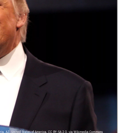
ia, AZ, United States of America
,
CC BY-SA 2.0
, via Wikimedia Commons