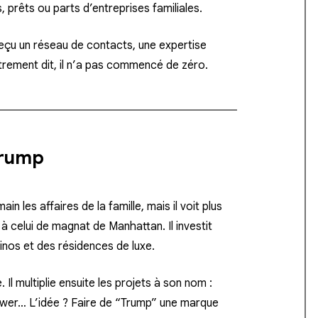
, prêts ou parts d’entreprises familiales.
reçu un
réseau de contacts, une expertise
trement dit, il n’a pas commencé de zéro.
Trump
les affaires de la famille, mais il voit plus
 à celui de
magnat de Manhattan
. Il investit
inos et des résidences de luxe.
Il multiplie ensuite les projets à son nom :
ower… L’idée ? Faire de “Trump” une
marque