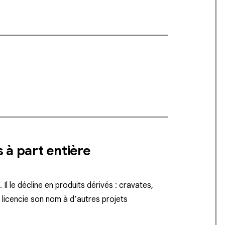
 à part entière
l le décline en produits dérivés : cravates,
l
licencie son nom
à d’autres projets